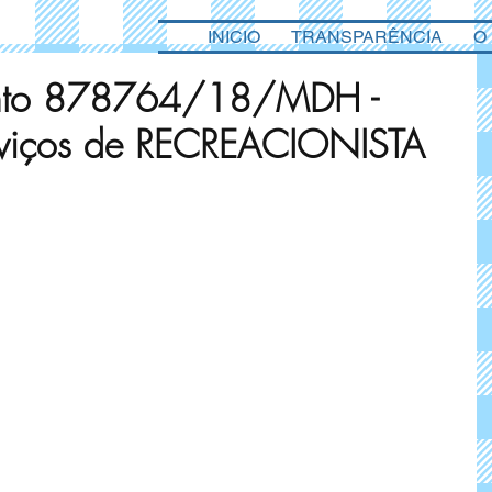
INICIO
TRANSPARÊNCIA
O
ento 878764/18/MDH -
erviços de RECREACIONISTA