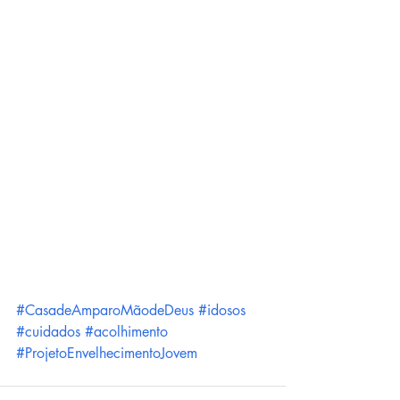
#CasadeAmparoMãodeDeus
#idosos
#cuidados
#acolhimento
#ProjetoEnvelhecimentoJovem