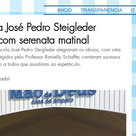
INICIO
TRANSPARÊNCIA
O
 José Pedro Steigleder
com serenata matinal
egidos pelo Professor Ranielly Schaffer, cantaram sucessos 
o a todos que assistiram ao espetáculo.
nada!