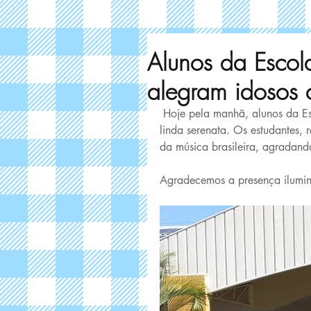
Alunos da Escola
alegram idosos 
 Hoje pela manhã, alunos da Escola José Pedro Steigleder alegraram os idosos, com uma 
linda serenata. Os estudantes, r
da música brasileira, agradand
Agradecemos a presença ilumi