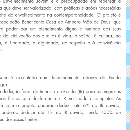
to Envelhecimento Jovem é a preocupação em repensar a 
 que deve ser valorizada, com práticas e ações necessárias 
ito do envelhecimento na contemporaneidade. O projeto é 
ssociação Beneficente Casa de Amparo Mão de Deus, que 
ra poder dar um atendimento digno e humano aos seus 
 da efetivação dos direitos à vida, à saúde, à cultura, ao 
a, à liberdade, à dignidade, ao respeito e à convivência 
s.
ovem é executado com financiamento através do Fundo 
gro. 
 dedução fiscal do Imposto de Renda (IR) para as empresas 
oas físicas que declaram seu IR no modelo completo. As 
írem com o projeto poderão deduzir até 6% do IR devido, 
as poderão deduzir até 1% do IR devido, tendo 100% de 
idos esses limites. 