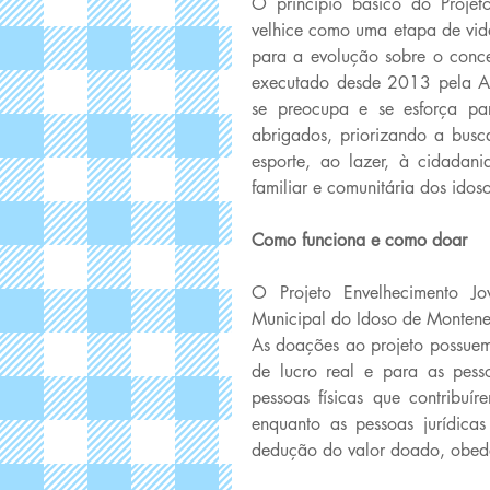
O princípio básico do Proje
velhice como uma etapa de vida
para a evolução sobre o conce
executado desde 2013 pela A
se preocupa e se esforça pa
abrigados, priorizando a busca
esporte, ao lazer, à cidadani
familiar e comunitária dos idoso
Como funciona e como doar
O Projeto Envelhecimento J
Municipal do Idoso de Montene
As doações ao projeto possuem
de lucro real e para as pess
pessoas físicas que contribu
enquanto as pessoas jurídic
dedução do valor doado, obedec