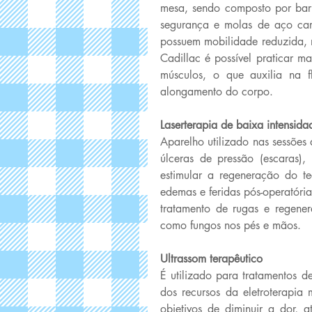
mesa, sendo composto por barra
segurança e molas de aço car
possuem mobilidade reduzida, m
Cadillac é possível praticar ma
músculos, o que auxilia na f
alongamento do corpo. 
Laserterapia de baixa intensida
Aparelho utilizado nas sessões 
úlceras de pressão (escaras),
estimular a regeneração do tec
edemas e feridas pós-operatóri
tratamento de rugas e regener
como fungos nos pés e mãos. 
Ultrassom terapêutico 
É utilizado para tratamentos de
dos recursos da eletroterapia m
objetivos de diminuir a dor, a