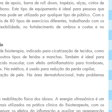
 de apoio, barra de roll down, trapézio, alças, cintos de 
bono. Este tipo de equipamento é ideal para pessoas que 
as pode ser utilizado por qualquer tipo de público. Com o 
is de 80 tipos de exercícios diferentes, trabalhando com os 
lexibilidade, no fortalecimento de ombros e costas e no 
de 
de fisioterapia, indicado para cicatrização de tecidos, como 
 outros tipos de feridas e manchas. Também é ideal para 
ido muscular, com efeito antiinflamatório para tromboses, 
as. Na estética, é usado para redução da perda capilar,
ação de pele. Na área dermatofuncional, trata problemas 
 reabilitação física dos idosos. A energia ultrassônica é um 
ais utilizados na prática clínica do fisioterapeuta, com os 
tenuar os efeitos da inflamação e auxiliar na regeneração 