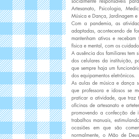
socialmente responsáveis para
Artesanato, Psicologia, Medic
Música e Dança, Jardinagem e A
Com a pandemia, as atividades
adaptadas, acontecendo de for
mantenham ativos e recebam t
física e mental, com os cuidad
A ausência dos familiares tem s
dos celulares da instituição, 
que sempre haja um funcionár
dos equipamentos eletrônicos. 
As aulas de música e dança s
que professora e idosos se 
praticar a atividade, que traz
oficinas de artesanato e artet
promovendo a confecção de it
trabalhos manuais, estimuland
ocasiões em que são comemor
normalmente, o Mão de Deus r