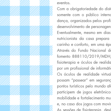
eventos. 
Com a obrigatoriedade do distan
somente com o público interno
dança, organizados pelos profis
desenvolvimento de personagens,
Eventualmente, mesmo em dias
nutricionista da casa prepara
carinho e conforto, em uma épo
Através do Fundo Nacional do
fomento 888110/2019/MDH, fo
fisioterapia e óculos de realid
por um profissional de informáti
Os óculos de realidade virtual
possam “passear” em seguranç
pontos turísticos pelo mundo a
participem de jogos eletrônico
mobilidade e fortalecimento mu
e, no caso dos jogos com movime
As sessões de fisioterapia, de