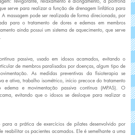
gem: revigorante, relaxamento e alongamento, a poltrona 
que serve para realizar a função de drenagem linfática para 
s. A massagem pode ser realizada de forma direcionada, por 
cada para o tratamento de dores e edemas em membros 
ipamento ainda possui um sistema de aquecimento, que serve 
. 
ontínua passiva, usado em idosos acamados, evitando o 
articular de membros paralisados por doenças, algum tipo de 
vimentação. As medidas preventivas da fisioterapia se 
 e ativa, trabalho isométrico, início precoce do tratamento 
 do edema e movimentação passiva contínua (MPAS). O 
ama, evitando que o idosos se desloque para realizar a 
ara a prática de exercícios de pilates desenvolvido por 
de reabilitar os pacientes acamados. Ele é semelhante a uma 