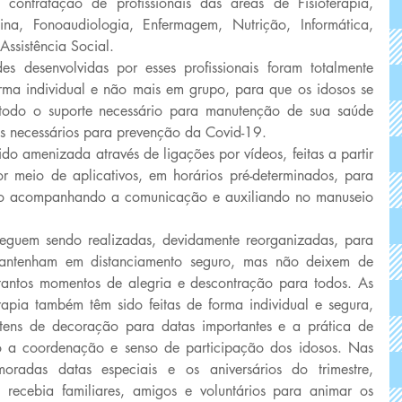
 contratação de profissionais das áreas de Fisioterapia, 
ina, Fonoaudiologia, Enfermagem, Nutrição, Informática, 
ssistência Social. 
 desenvolvidas por esses profissionais foram totalmente 
ma individual e não mais em grupo, para que os idosos se 
odo o suporte necessário para manutenção de sua saúde 
os necessários para prevenção da Covid-19. 
ido amenizada através de ligações por vídeos, feitas a partir 
por meio de aplicativos, em horários pré-determinados, para 
io acompanhando a comunicação e auxiliando no manuseio 
eguem sendo realizadas, devidamente reorganizadas, para 
mantenham em distanciamento seguro, mas não deixem de 
 tantos momentos de alegria e descontração para todos. As 
erapia também têm sido feitas de forma individual e segura, 
ens de decoração para datas importantes e a prática de 
o a coordenação e senso de participação dos idosos. Nas 
adas datas especiais e os aniversários do trimestre, 
ecebia familiares, amigos e voluntários para animar os 