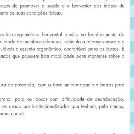
azes de promover a saúde e o bem-estar dos idosos de 
nte de suas condições físicas.
 
icleta ergométrica horizontal auxilia no fortalecimento da 
lidade de membros inferiores, estimula o retorno venoso e a 
láveis e assento ergonômico, confortável para os idosos. É 
lizados que possuem boa mobilidade para manter-se sobre o 
ra de passarela, com a base antiderrapante e barras para 
archa, para os idosos com dificuldade de deambulação, 
ser usado por institucionalizados que tenham, pelo menos, 
terem em pé.
 