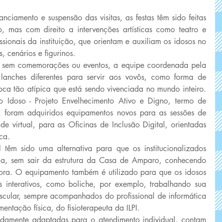
ciamento e suspensão das visitas, as festas têm sido feitas 
, mas com direito a intervenções artísticas como teatro e 
sionais da instituição, que orientam e auxiliam os idosos no 
 cenários e figurinos. 
 sem comemorações ou eventos, a equipe coordenada pela 
 lanches diferentes para servir aos vovôs, como forma de 
ca tão atípica que está sendo vivenciada no mundo inteiro. 
 Idoso - Projeto Envelhecimento Ativo e Digno, termo de 
ram adquiridos equipamentos novos para as sessões de 
ade virtual, para as Oficinas de Inclusão Digital, orientadas 
ca. 
 têm sido uma alternativa para que os institucionalizados 
a, sem sair da estrutura da Casa de Amparo, conhecendo 
fora. O equipamento também é utilizado para que os idosos 
s interativos, como boliche, por exemplo, trabalhando sua 
scular, sempre acompanhados do profissional de informática 
ntação física, do fisioterapeuta da ILPI. 
vidamente adaptadas para o atendimento individual, contam 