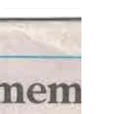
13/06/2019 o Termo de Fomento nº
082062019 entre a Associação...