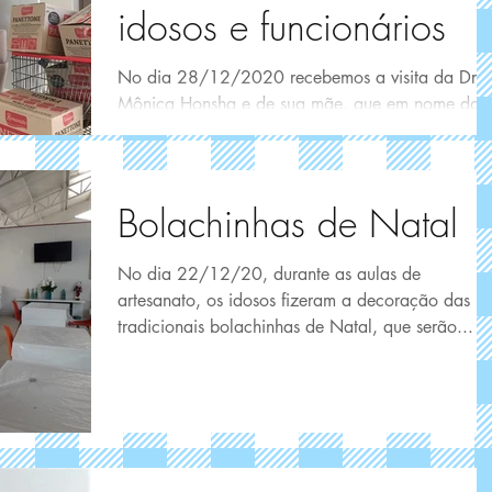
idosos e funcionários
No dia 28/12/2020 recebemos a visita da Dra.
Mônica Honsha e de sua mãe, que em nome do
Centrodonto, fizeram a entrega de kits de
higiene...
Bolachinhas de Natal
No dia 22/12/20, durante as aulas de
artesanato, os idosos fizeram a decoração das
tradicionais bolachinhas de Natal, que serão...