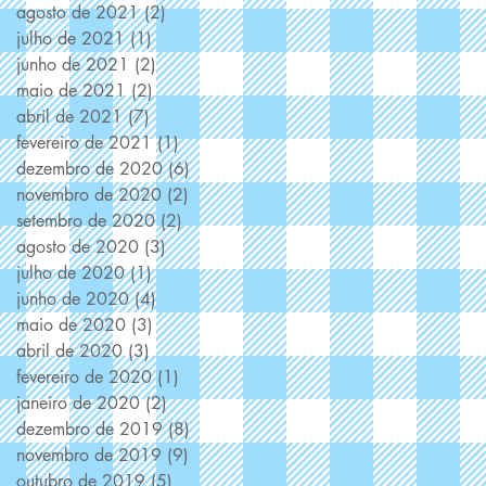
agosto de 2021
(2)
2 posts
julho de 2021
(1)
1 post
junho de 2021
(2)
2 posts
maio de 2021
(2)
2 posts
abril de 2021
(7)
7 posts
fevereiro de 2021
(1)
1 post
dezembro de 2020
(6)
6 posts
novembro de 2020
(2)
2 posts
setembro de 2020
(2)
2 posts
agosto de 2020
(3)
3 posts
julho de 2020
(1)
1 post
junho de 2020
(4)
4 posts
maio de 2020
(3)
3 posts
abril de 2020
(3)
3 posts
fevereiro de 2020
(1)
1 post
janeiro de 2020
(2)
2 posts
dezembro de 2019
(8)
8 posts
novembro de 2019
(9)
9 posts
outubro de 2019
(5)
5 posts