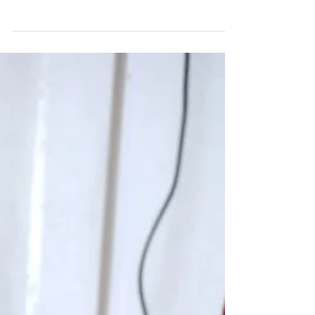
Eleições disputadas
Durante os meses de outubro e novembro, nas
Oficinas de Arte da Professora Márcia
Schuster e com o auxílio da fonoaudióloga
Paula...