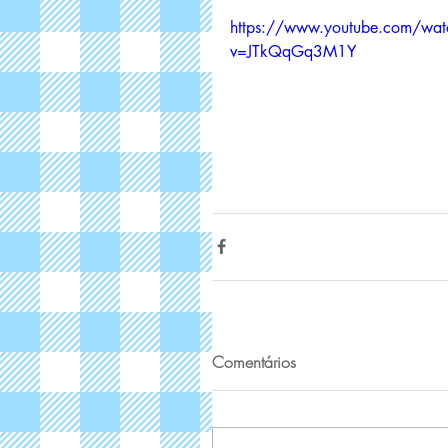
https://www.youtube.com/wat
v=JTkQqGq3M1Y
Comentários