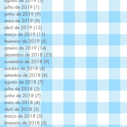
agosto de 2019
(3)
3 posts
julho de 2019
(1)
1 post
junho de 2019
(9)
9 posts
maio de 2019
(9)
9 posts
abril de 2019
(12)
12 posts
março de 2019
(11)
11 posts
fevereiro de 2019
(5)
5 posts
janeiro de 2019
(14)
14 posts
dezembro de 2018
(23)
23 posts
novembro de 2018
(9)
9 posts
outubro de 2018
(4)
4 posts
setembro de 2018
(6)
6 posts
agosto de 2018
(7)
7 posts
julho de 2018
(2)
2 posts
junho de 2018
(7)
7 posts
maio de 2018
(4)
4 posts
abril de 2018
(3)
3 posts
março de 2018
(5)
5 posts
fevereiro de 2018
(3)
3 posts