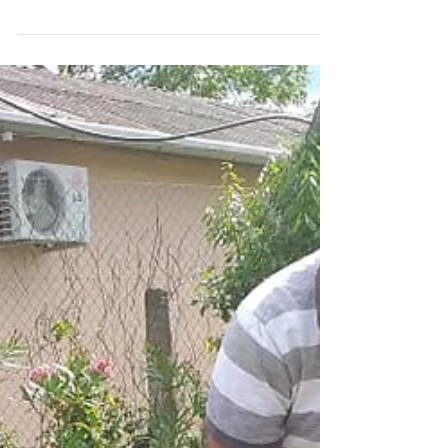
Parceria celebrada com a
Administração Pública
Federal:
Conforme Art. 11 da Lei 13.019/2014,
informamos que foi assinado em
09/12/2019 o Termo de Fomento nº
888110/2019 entre a Associação...